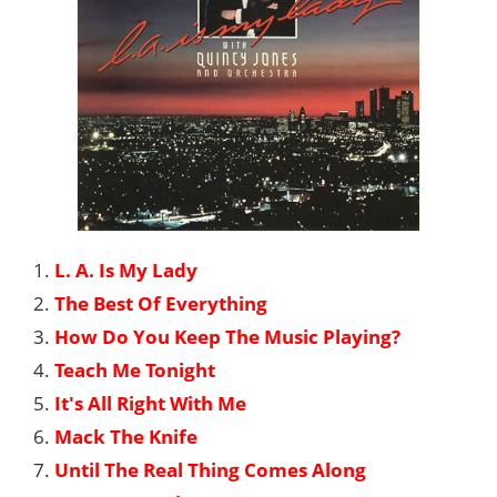
1.
L. A. Is My Lady
2.
The Best Of Everything
3.
How Do You Keep The Music Playing?
4.
Teach Me Tonight
5.
It's All Right With Me
6.
Mack The Knife
7.
Until The Real Thing Comes Along