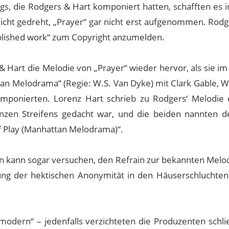
s, die Rodgers & Hart komponiert hatten, schafften es 
icht gedreht, „Prayer“ gar nicht erst aufgenommen. Rod
published work“ zum Copyright anzumelden.
& Hart die Melodie von „Prayer“ wieder hervor, als sie i
n Melodrama“ (Regie: W.S. Van Dyke) mit Clark Gable, W
mponierten. Lorenz Hart schrieb zu Rodgers‘ Melodie 
ganzen Streifens gedacht war, und die beiden nannten d
Of Play (Manhattan Melodrama)“.
an kann sogar versuchen, den Refrain zur bekannten Melo
bung der hektischen Anonymität in den Häuserschluchte
modern“ – jedenfalls verzichteten die Produzenten schli