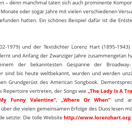
ten – denn manchmal taten sich auch prominente Kompon
Monate oder sogar Jahre mit vielen verschiedenen Versu
gefunden hatten. Ein schönes Beispiel dafür ist die Ents
902-1979) und der Textdichter Lorenz Hart (1895-1943)
lernt und Anfang der Zwanziger Jahre zusammengetan ha
 einem der bekanntesten Gespanne der Broadway
der sind bis heute weltbekannt, wurden und werden unzä
schen Grundgerüst des American Songbook. Dementspre
s Repertoire vertreten, der Songs wie
„The Lady Is A T
My Funny Valentine“
,
„Where Or When“
und an
über die vielen gemeinsamen Erfolge des Duos lesen mö
de setzte: Die tolle Website
http://www.lorenzhart.org