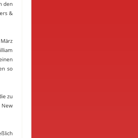
in den
gers &
m März
illiam
einen
en so
die zu
n New
eßlich