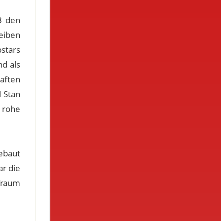
3 den
eiben
stars
nd als
haften
d Stan
e rohe
ebaut
ar die
Traum