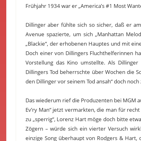
Frühjahr 1934 war er „America’s #1 Most Wante
Dillinger aber fühlte sich so sicher, daß er a
Avenue spazierte, um sich „Manhattan Melod
„Blackie“, der erhobenen Hauptes und mit eine
Doch einer von Dillingers Fluchthelferinnen h
Vorstellung das Kino umstellte. Als Dilling
Dillingers Tod beherrschte über Wochen die S
den Dillinger vor seinem Tod ansah“ doch noch
Das wiederum rief die Produzenten bei MGM auf
Ev’ry Man“ jetzt vermarkten, die man für recht
zu „sperrig“, Lorenz Hart möge doch bitte etw
Zögern – würde sich ein vierter Versuch wirkl
einzige Song überhaupt von Rodgers & Hart, d