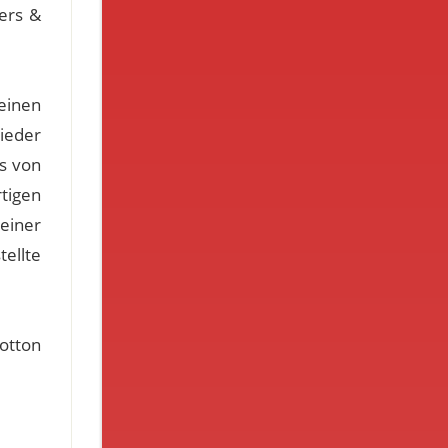
ers &
einen
ieder
es von
rtigen
einer
tellte
otton