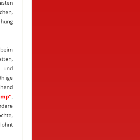
isten
chen,
tehung
 beim
tten,
- und
hlige
chend
ramp“
,
dere
chte,
lohnt