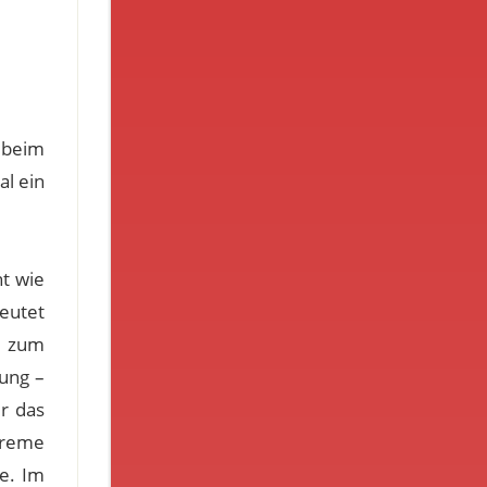
 beim
al ein
ht wie
eutet
r zum
ung –
er das
creme
e. Im