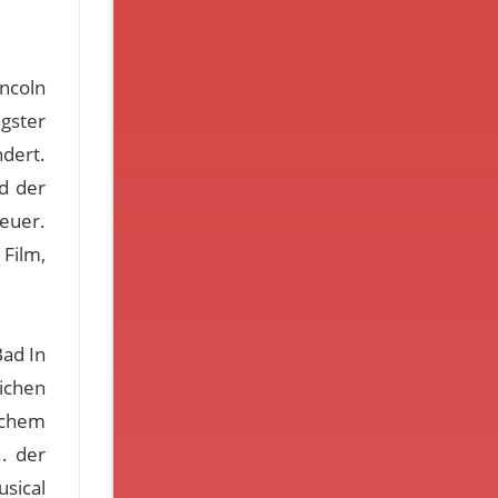
incoln
gster
ndert.
nd der
euer.
Film,
Bad In
lichen
lichem
.. der
sical