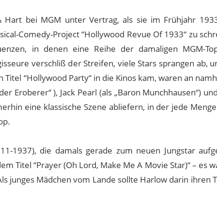
Hart bei MGM unter Vertrag, als sie im Frühjahr 193
sical-Comedy-Project “Hollywood Revue Of 1933“ zu schr
uenzen, in denen eine Reihe der damaligen MGM-Top
isseure verschliß der Streifen, viele Stars sprangen ab, u
 Titel “Hollywood Party“ in die Kinos kam, waren an nam
der Eroberer“ ), Jack Pearl (als „Baron Munchhausen“) un
merhin eine klassische Szene abliefern, in der jede Meng
op.
911-1937), die damals gerade zum neuen Jungstar aufg
em Titel “Prayer (Oh Lord, Make Me A Movie Star)“ – es w
ls junges Mädchen vom Lande sollte Harlow darin ihren 