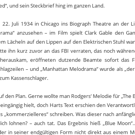
d“, und sein Steckbrief hing im ganzen Land.
m 22. Juli 1934 in Chicago ins Biograph Theatre an der L
rama“ anzusehen – im Film spielt Clark Gable den Gan
m Lächeln auf den Lippen auf den Elektrischen Stuhl wa
atte ihn kurz zuvor an das FBI verraten, das noch währe
er herauskam, eröffneten dutzende Beamte sofort das F
chlagzeilen – und „Manhattan Melodrama“ wurde als „der 
 zum Kassenschlager.
 den Plan. Gerne wollte man Rodgers‘ Melodie für „The 
 eingängig hielt, doch Harts Text erschien den Verantwort
as „kommerzielleres“ schreiben. Was dieser nach anfäng
ich lohnen? – auch tat. Das Ergebnis hieß „Blue Moon“.
er in seiner endgültigen Form nicht direkt aus einem Mu