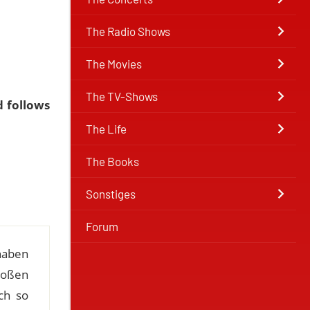
The Radio Shows
The Movies
The TV-Shows
d follows
The Life
The Books
Sonstiges
Forum
haben
roßen
ch so