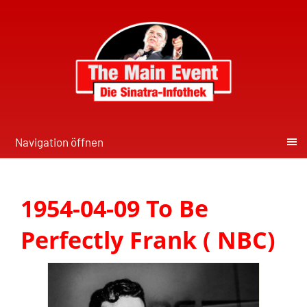
Navigation öffnen
1954-04-09 To Be
Perfectly Frank ( NBC)