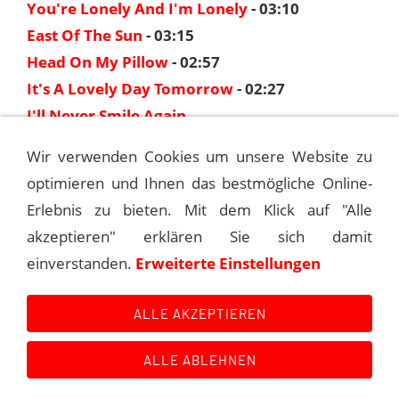
You're Lonely And I'm Lonely
- 03:10
East Of The Sun
- 03:15
Head On My Pillow
- 02:57
It's A Lovely Day Tomorrow
- 02:27
I'll Never Smile Again
Wir verwenden Cookies um unsere Website zu
optimieren und Ihnen das bestmögliche Online-
1940-04-10 SINATRA: THE DORSEY
SESSIONS
Erlebnis zu bieten. Mit dem Klick auf "Alle
akzeptieren" erklären Sie sich damit
1940-05-23 SINATRA: THE DORSEY
einverstanden.
Erweiterte Einstellungen
SESSIONS
ALLE AKZEPTIEREN
ALLE ABLEHNEN
Kontakt
Main Event History
Quellen
Impressum
Datenschutzerklärung
Links