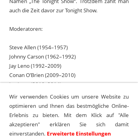
Namen „The Tonight Show“. Trotzdem zählt man
auch die Zeit davor zur Tonight Show.
Moderatoren:
Steve Allen (1954–1957)
Johnny Carson (1962–1992)
Jay Leno (1992–2009)
Conan O’Brien (2009–2010)
Jay Leno (2010–2014)
Jimmy Fallon (seit 2014)
Wir verwenden Cookies um unsere Website zu
optimieren und Ihnen das bestmögliche Online-
Erlebnis zu bieten. Mit dem Klick auf "Alle
1963-03-13 THE BOB HOPE SHOW
akzeptieren" erklären Sie sich damit
einverstanden.
Erweiterte Einstellungen
1964-02-15 THE BING CROSBY SHOW