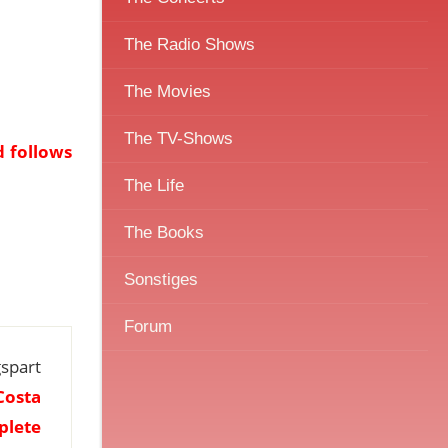
The Radio Shows
The Movies
The TV-Shows
d follows
The Life
The Books
Sonstiges
Forum
spart
Costa
plete