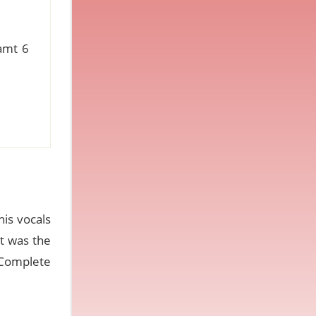
samt 6
his vocals
t was the
 “Complete