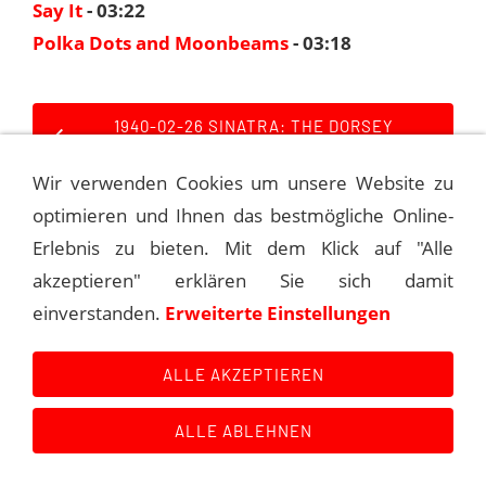
Say It
- 03:22
Polka Dots and Moonbeams
- 03:18
1940-02-26 SINATRA: THE DORSEY
SESSIONS
Wir verwenden Cookies um unsere Website zu
1940-03-12 SINATRA: THE DORSEY
optimieren und Ihnen das bestmögliche Online-
SESSIONS
Erlebnis zu bieten. Mit dem Klick auf "Alle
akzeptieren" erklären Sie sich damit
einverstanden.
Erweiterte Einstellungen
Kontakt
Main Event History
Quellen
Impressum
Datenschutzerklärung
Links
ALLE AKZEPTIEREN
ALLE ABLEHNEN