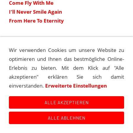
Come Fly With Me
I'll Never Smile Again
From Here To Eternity
1965-08-23 SINATRA: THE REPRISE
SESSIONS
Wir verwenden Cookies um unsere Website zu
optimieren und Ihnen das bestmögliche Online-
1965-10-21 SINATRA: THE REPRISE
Erlebnis zu bieten. Mit dem Klick auf "Alle
SESSIONS
akzeptieren" erklären Sie sich damit
einverstanden.
Erweiterte Einstellungen
ALLE AKZEPTIEREN
Kontakt
Main Event History
Quellen
Impressum
Datenschutzerklärung
Links
ALLE ABLEHNEN