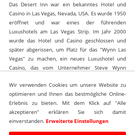
Das Desert Inn war ein bekanntes Hotel und
Casino in Las Vegas, Nevada, USA. Es wurde 1950
eröffnet und war eines der führenden
Luxushotels am Las Vegas Strip. Im Jahr 2000
wurde das Hotel und Casino geschlossen und
später abgerissen, um Platz für das "Wynn Las
Vegas" zu machen, ein neues Luxushotel und
Casino, das vom Unternehmer Steve Wynn
entwickelt wurde.
Wir verwenden Cookies um unsere Website zu
optimieren und Ihnen das bestmögliche Online-
1992-06-27 LAS VEGAS, DESERT INN
Erlebnis zu bieten. Mit dem Klick auf "Alle
(1ST)
akzeptieren" erklären Sie sich damit
einverstanden.
1992-06-28 LAS VEGAS, DESERT INN
Erweiterte Einstellungen