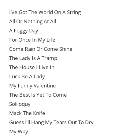
I’ve Got The World On A String
All Or Nothing At All
A Foggy Day
For Once In My Life
Come Rain Or Come Shine
The Lady Is A Tramp
The House I Live In
Luck Be A Lady
My Funny Valentine
The Best Is Yet To Come
Soliloquy
Mack The Knife
Guess I’ll Hang My Tears Out To Dry
My Way