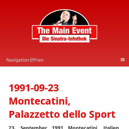
Navigation öffnen
1991-09-23
Montecatini,
Palazzetto dello Sport
23. September 1991 Montecatini, Italien,