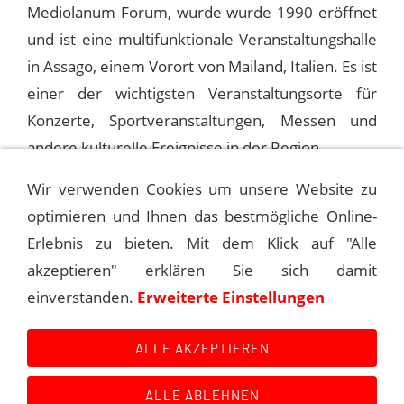
Mediolanum Forum, wurde wurde 1990 eröffnet
und ist eine multifunktionale Veranstaltungshalle
in Assago, einem Vorort von Mailand, Italien. Es ist
einer der wichtigsten Veranstaltungsorte für
Konzerte, Sportveranstaltungen, Messen und
andere kulturelle Ereignisse in der Region.
Wir verwenden Cookies um unsere Website zu
optimieren und Ihnen das bestmögliche Online-
1991-09-19 ANTWERPEN, BELGIEN,
SPORTPALAIS
Erlebnis zu bieten. Mit dem Klick auf "Alle
akzeptieren" erklären Sie sich damit
1991-09-23 MONTECATINI, PALAZZETTO
einverstanden.
Erweiterte Einstellungen
DELLO SPORT
ALLE AKZEPTIEREN
ALLE ABLEHNEN