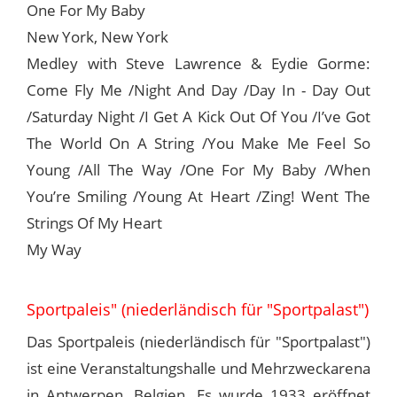
One For My Baby
New York, New York
Medley with Steve Lawrence & Eydie Gorme:
Come Fly Me /Night And Day /Day In - Day Out
/Saturday Night /I Get A Kick Out Of You /I’ve Got
The World On A String /You Make Me Feel So
Young /All The Way /One For My Baby /When
You’re Smiling /Young At Heart /Zing! Went The
Strings Of My Heart
My Way
Sportpaleis" (niederländisch für "Sportpalast")
Das Sportpaleis (niederländisch für "Sportpalast")
ist eine Veranstaltungshalle und Mehrzweckarena
in Antwerpen, Belgien. Es wurde 1933 eröffnet