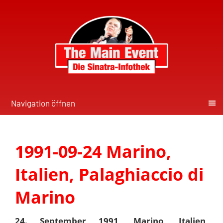
Navigation öffnen
1991-09-24 Marino,
Italien, Palaghiaccio di
Marino
24. September 1991, Marino, Italien,