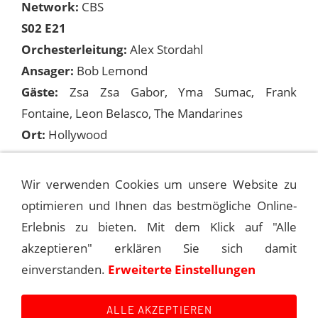
Network:
CBS
S02 E21
Orchesterleitung:
Alex Stordahl
Ansager:
Bob Lemond
Gäste:
Zsa Zsa Gabor, Yma Sumac, Frank
Fontaine, Leon Belasco, The Mandarines
Ort:
Hollywood
Songs:
Wir verwenden Cookies um unsere Website zu
optimieren und Ihnen das bestmögliche Online-
Erlebnis zu bieten. Mit dem Klick auf "Alle
1952-02-19 THE FRANK SINATRA SHOW
akzeptieren" erklären Sie sich damit
einverstanden.
Erweiterte Einstellungen
1952-03-04 THE FRANK SINATRA SHOW
ALLE AKZEPTIEREN