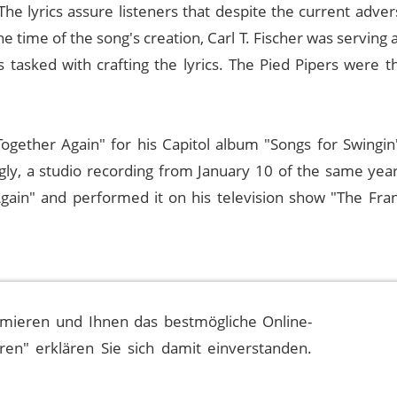
he lyrics assure listeners that despite the current adver
the time of the song's creation, Carl T. Fischer was serving 
 tasked with crafting the lyrics. The Pied Pipers were th
ogether Again" for his Capitol album "Songs for Swingin'
ngly, a studio recording from January 10 of the same yea
Again" and performed it on his television show "The Fran
mieren und Ihnen das bestmögliche Online-
eren" erklären Sie sich damit einverstanden.
ain Event History
Quellen
Impressum
Datenschutzerklä