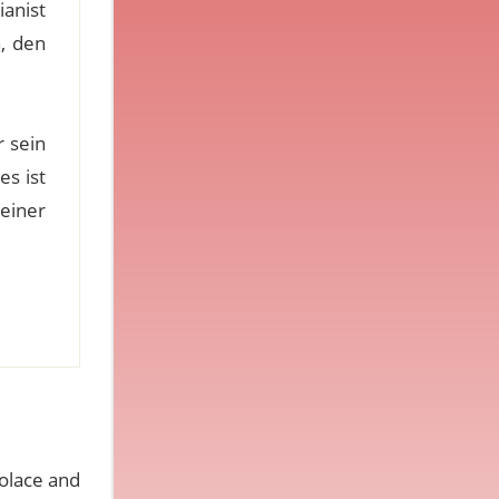
ianist
, den
 sein
es ist
einer
solace and