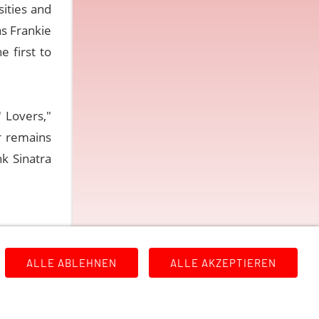
sities and
as Frankie
e first to
 Lovers,"
r remains
k Sinatra
ALLE ABLEHNEN
ALLE AKZEPTIEREN
rung
Links