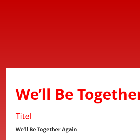
We’ll Be Togethe
Titel
We’ll Be Together Again