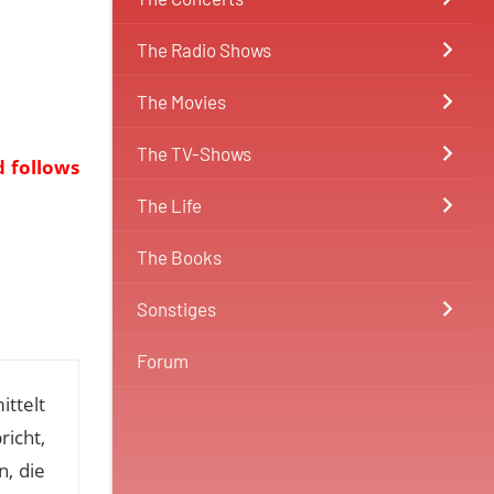
The Radio Shows
The Movies
The TV-Shows
d follows
The Life
The Books
Sonstiges
Forum
ittelt
icht,
, die