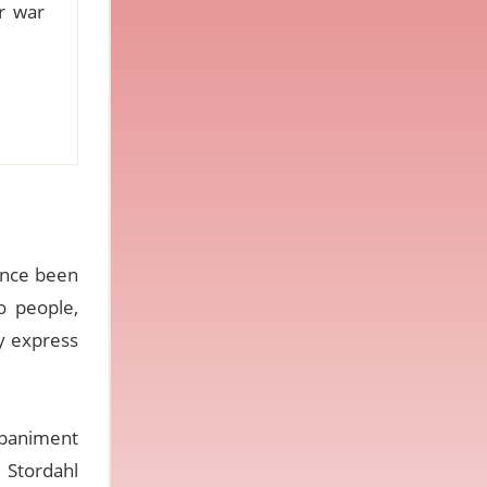
r war
since been
o people,
ly express
ompaniment
 Stordahl