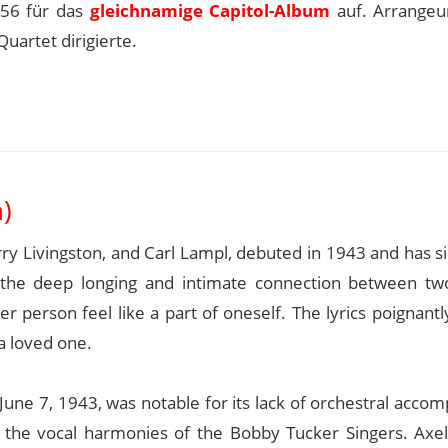
956 für das
gleichnamige Capitol-Album
auf. Arrangeu
Quartet dirigierte.
)
rry Livingston, and Carl Lampl, debuted in 1943 and has 
 the deep longing and intimate connection between tw
r person feel like a part of oneself. The lyrics poignant
a loved one.
n June 7, 1943, was notable for its lack of orchestral acc
ly the vocal harmonies of the Bobby Tucker Singers. Axel