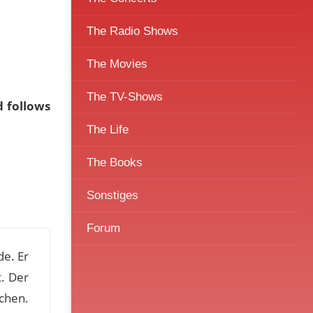
The Radio Shows
The Movies
The TV-Shows
d follows
The Life
The Books
Sonstiges
Forum
e. Er
t. Der
chen.