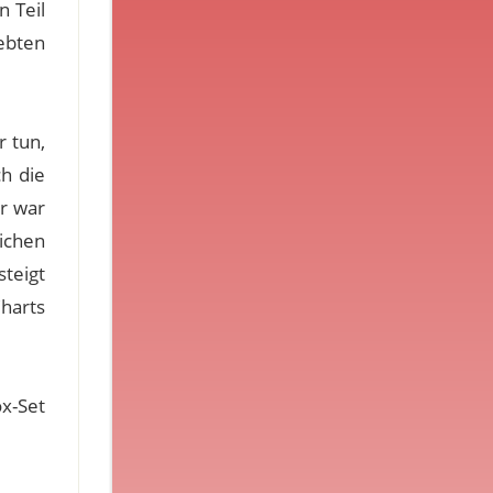
n Teil
iebten
 tun,
ch die
ur war
ichen
steigt
Charts
x-Set