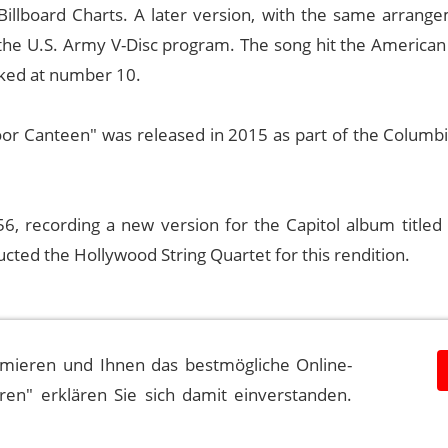
illboard Charts. A later version, with the same arrang
the U.S. Army V-Disc program. The song hit the American 
aked at number 10.
r Canteen" was released in 2015 as part of the Columbi
6, recording a new version for the Capitol album titled 
ted the Hollywood String Quartet for this rendition.
mieren und Ihnen das bestmögliche Online-
eren" erklären Sie sich damit einverstanden.
in Event History
Quellen
Impressum
Datenschutzerkl