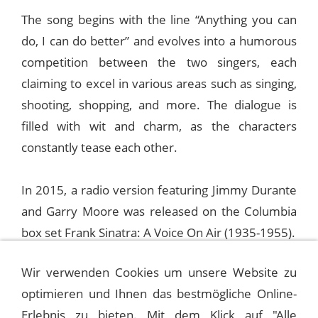
The song begins with the line “Anything you can
do, I can do better” and evolves into a humorous
competition between the two singers, each
claiming to excel in various areas such as singing,
shooting, shopping, and more. The dialogue is
filled with wit and charm, as the characters
constantly tease each other.
In 2015, a radio version featuring Jimmy Durante
and Garry Moore was released on the Columbia
box set Frank Sinatra: A Voice On Air (1935-1955).
Wir verwenden Cookies um unsere Website zu
Frank Sinatra also performed the song on March
optimieren und Ihnen das bestmögliche Online-
16, 1949, alongside Bob Hope and Dorothy Shay
Erlebnis zu bieten. Mit dem Klick auf "Alle
on the “Bob Hope All Star Show.”