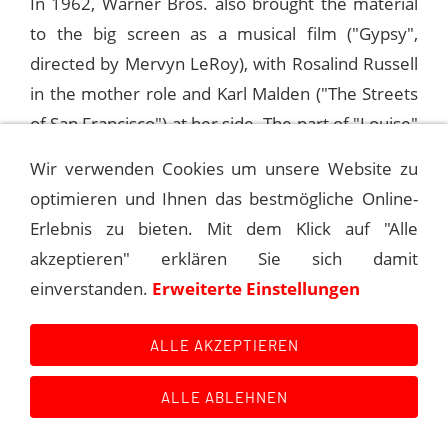
In 1962, Warner Bros. also brought the material
to the big screen as a musical film ("Gypsy",
directed by Mervyn LeRoy), with Rosalind Russell
in the mother role and Karl Malden ("The Streets
of San Francisco") at her side. The part of "Louise"
aka Gypsy Rose Lee was played by Natalie Wood.
Wir verwenden Cookies um unsere Website zu
The song "All I Need Is The Girl" was sung by Paul
optimieren und Ihnen das bestmögliche Online-
Wallace this time alone.
Erlebnis zu bieten. Mit dem Klick auf "Alle
akzeptieren" erklären Sie sich damit
In the meantime, some of the songs had also
einverstanden.
Erweiterte Einstellungen
found distribution beyond the musical, especially
through the album "Gypsy In Jazz" by jazz pianist
ALLE AKZEPTIEREN
Teddy Wilson (1912-1986), on which a swinging
instrumental version of "All I Need Is The Girl" can
ALLE ABLEHNEN
also be heard. Wilson had been part of the