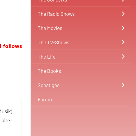
The Radio Shows
The Movies
The TV-Shows
d follows
The Life
The Books
Sonstiges
Forum
Musik)
alter