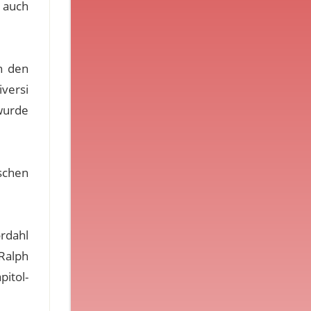
 auch
n den
iversi
wurde
ischen
rdahl
Ralph
itol-