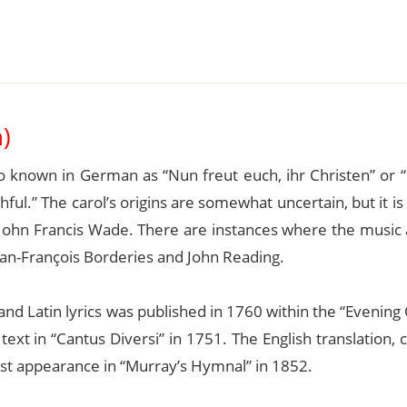
)
so known in German as “Nun freut euch, ihr Christen” or 
hful.” The carol’s origins are somewhat uncertain, but it is
hn Francis Wade. There are instances where the music a
Jean-François Borderies and John Reading.
nd Latin lyrics was published in 1760 within the “Evening 
ext in “Cantus Diversi” in 1751. The English translation, 
st appearance in “Murray’s Hymnal” in 1852.