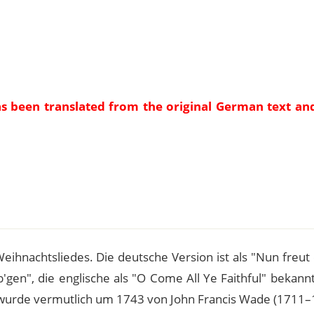
as been translated from the original German text an
e
Weihnachtsliedes. Die deutsche Version ist als "Nun freut
b'gen", die englische als "O Come All Ye Faithful" bekann
s wurde vermutlich um 1743 von John Francis Wade (1711–