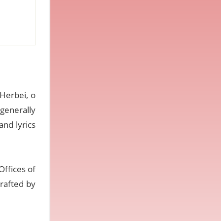
“Herbei, o
 generally
nd lyrics
Offices of
crafted by