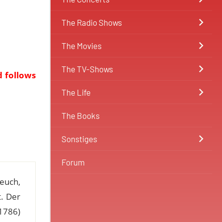
The Radio Shows
The Movies
The TV-Shows
d follows
The Life
The Books
Sonstiges
Forum
 euch,
t. Der
1786)