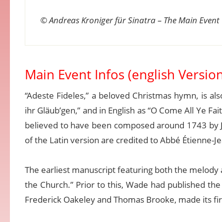
© Andreas Kroniger für Sinatra – The Main Event
Main Event Infos (english Version
“Adeste Fideles,” a beloved Christmas hymn, is al
ihr Gläub’gen,” and in English as “O Come All Ye Fait
believed to have been composed around 1743 by Jo
of the Latin version are credited to Abbé Étienne-
The earliest manuscript featuring both the melody a
the Church.” Prior to this, Wade had published the t
Frederick Oakeley and Thomas Brooke, made its fir