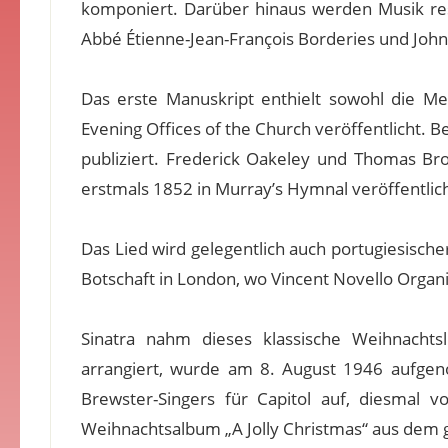
komponiert. Darüber hinaus werden Musik resp
Abbé Étienne-Jean-François Borderies und Joh
Das erste Manuskript enthielt sowohl die Me
Evening Offices of the Church veröffentlicht. 
publiziert. Frederick Oakeley und Thomas Bro
erstmals 1852 in Murray’s Hymnal veröffentlich
Das Lied wird gelegentlich auch portugiesischer
Botschaft in London, wo Vincent Novello Organ
Sinatra nahm dieses klassische Weihnachtsl
arrangiert, wurde am 8. August 1946 aufge
Brewster-Singers für Capitol auf, diesmal v
Weihnachtsalbum „A Jolly Christmas“ aus dem g