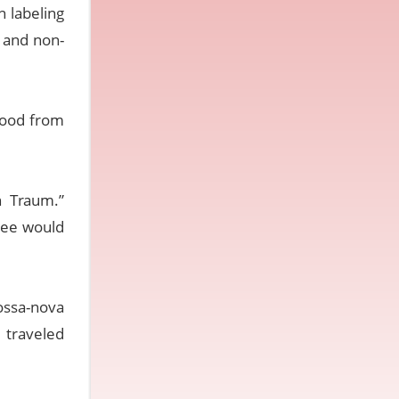
 labeling
n and non-
 mood from
n Traum.”
 Dee would
ossa-nova
 traveled