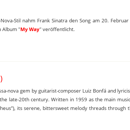
Nova-Stil nahm Frank Sinatra den Song am 20. Februar
m Album "
My Way
" veröffentlicht.
)
ssa-nova gem by guitarist-composer Luiz Bonfá and lyrici
 the late-20th century. Written in 1959 as the main musi
pheus”), its serene, bittersweet melody threads through 