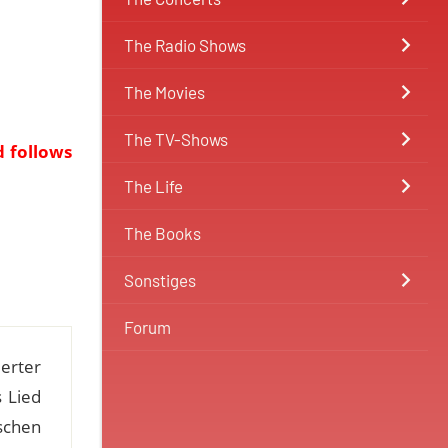
The Radio Shows
The Movies
The TV-Shows
d follows
The Life
The Books
Sonstiges
Forum
erter
s Lied
ischen