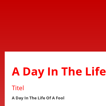
A Day In The Life
Titel
A Day In The Life Of A Fool