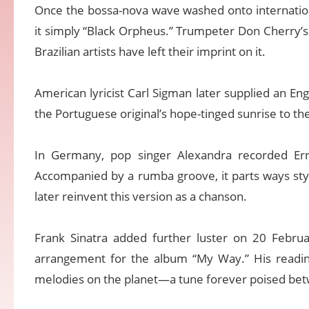
Once the bossa-nova wave washed onto internationa
it simply “Black Orpheus.” Trumpeter Don Cherry’s 
Brazilian artists have left their imprint on it.
American lyricist Carl Sigman later supplied an En
the Portuguese original’s hope-tinged sunrise to th
In Germany, pop singer Alexandra recorded Ern
Accompanied by a rumba groove, it parts ways styli
later reinvent this version as a chanson.
Frank Sinatra added further luster on 20 Febru
arrangement for the album “My Way.” His readin
melodies on the planet—a tune forever poised bet