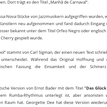
en. Dort trägt es den Titel „Manhã de Carnaval“.
Bossa-Nova-Stücke von Jazzmusikern aufgegriffen wurden,
 Künstlern neu aufgenommen und fand dadurch Eingang i
besser bekannt unter dem Titel Orfeo Negro oder englisch
 Cherry gespielt wurde.
Fool“ stammt von Carl Sigman, der einen neuen Text schrie
al unterscheidet. Während das Original Hoffnung und 
glischen Fassung die Einsamkeit und der Schmer
tsche Version von Ernst Bader mit dem Titel
"Das Glüc
nem Rumba-Rhythmus unterlegt ist, aber ansonsten 
en Raum hat. Georgette Dee hat diese Version wiederu