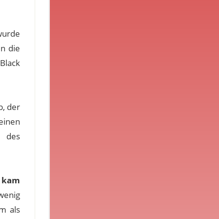
 wurde
n die
 Black
b, der
einen
z des
k kam
wenig
m als