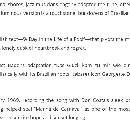
l shores, jazz musicians eagerly adopted the tune, often
luminous version is a touchstone, but dozens of Brazilia
glish text—“A Day in the Life of a Fool”—that pivots the
e lonely dusk of heartbreak and regret.
st Bader’s adaptation “Das Glück kam zu mir wie ei
stically with its Brazilian roots; cabaret icon Georgette
ary 1969, recording the song with Don Costa’s sleek b
g helped seal “Manhã de Carnaval” as one of the most
ween sunrise hope and sunset longing.