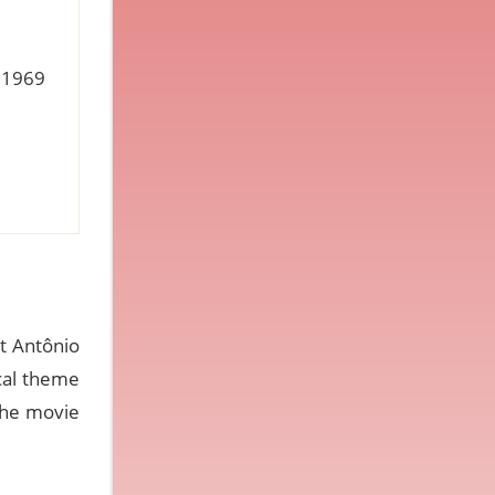
 1969
st Antônio
cal theme
the movie