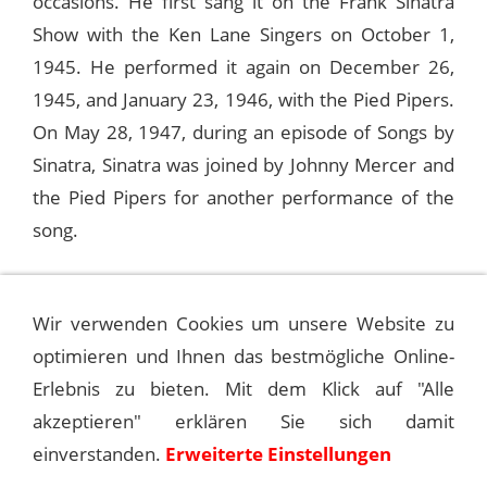
occasions. He first sang it on the Frank Sinatra
Show with the Ken Lane Singers on October 1,
1945. He performed it again on December 26,
1945, and January 23, 1946, with the Pied Pipers.
On May 28, 1947, during an episode of Songs by
Sinatra, Sinatra was joined by Johnny Mercer and
the Pied Pipers for another performance of the
song.
On February 15, 1960, Sinatra included the song
Wir verwenden Cookies um unsere Website zu
in a medley during a television appearance on
optimieren und Ihnen das bestmögliche Online-
The Frank Sinatra Timex Show: Here's to the
Erlebnis zu bieten. Mit dem Klick auf "Alle
Ladies.
akzeptieren" erklären Sie sich damit
einverstanden.
Erweiterte Einstellungen
©
Andreas Kroniger, Sinatra - The Main Event