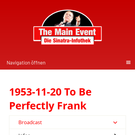
Navigation öffnen
1953-11-20 To Be
Perfectly Frank
Broadcast