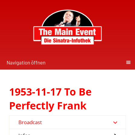
Navigation öffnen
1953-11-17 To Be
Perfectly Frank
Broadcast