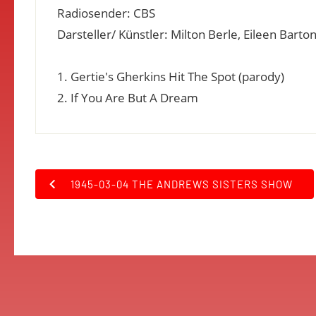
Radiosender: CBS
Darsteller/ Künstler: Milton Berle, Eileen Barton
1. Gertie's Gherkins Hit The Spot (parody)
2. If You Are But A Dream
1945-03-04 THE ANDREWS SISTERS SHOW