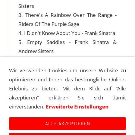
Sisters
3. There's A Rainbow Over The Range -
Riders Of The Purple Sage
4. I Didn't Know About You - Frank Sinatra
5. Empty Saddles - Frank Sinatra &
Andrew Sisters
Wir verwenden Cookies um unsere Website zu
optimieren und Ihnen das bestmögliche Online-
1945-03-01 THE ABBOTT & COSTELLO
Erlebnis zu bieten. Mit dem Klick auf "Alle
SHOW
akzeptieren" erklären Sie sich damit
einverstanden.
Erweiterte Einstellungen
1945-03-21 LET YOURSELF GO
ALLE AKZEPTIEREN