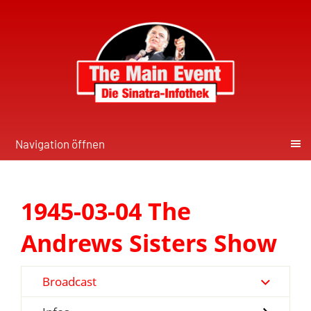
Navigation öffnen
1945-03-04 The
Andrews Sisters Show
Broadcast