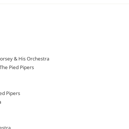
orsey & His Orchestra
 The Pied Pipers
ied Pipers
a
estra