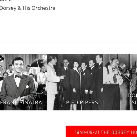
 Dorsey & His Orchestra
DO
FRANK SINATRA
PIED PIPERS
S
1940-09-21 THE DORSEY H