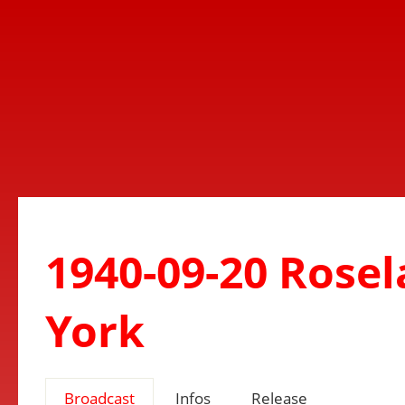
1940-09-20 Rose
York
Broadcast
Infos
Release