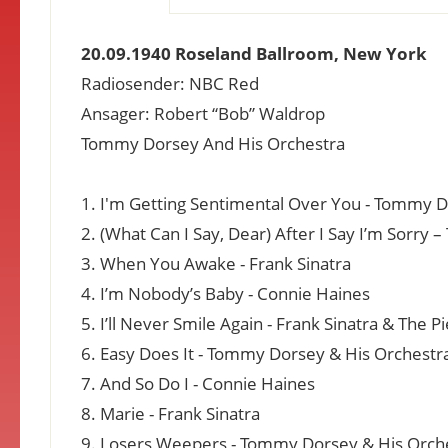
20.09.1940 Roseland Ballroom, New York
Radiosender: NBC Red
Ansager: Robert “Bob” Waldrop
Tommy Dorsey And His Orchestra
1. I'm Getting Sentimental Over You - Tommy D
2. (What Can I Say, Dear) After I Say I’m Sorry –
3. When You Awake - Frank Sinatra
4. I’m Nobody’s Baby - Connie Haines
5. I’ll Never Smile Again - Frank Sinatra & The P
6. Easy Does It - Tommy Dorsey & His Orchestr
7. And So Do I - Connie Haines
8. Marie - Frank Sinatra
9. Losers Weepers - Tommy Dorsey & His Orch