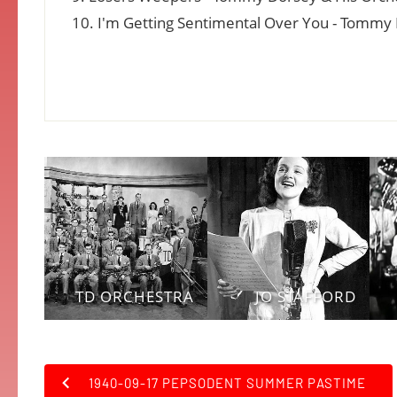
10. I'm Getting Sentimental Over You - Tommy
TD ORCHESTRA
JO STAFFORD
1940-09-17 PEPSODENT SUMMER PASTIME