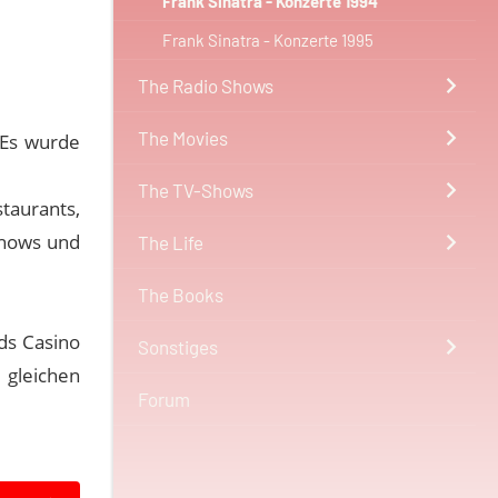
Frank Sinatra - Konzerte 1994
Frank Sinatra - Konzerte 1995
The Radio Shows
The Movies
. Es wurde
The TV-Shows
taurants,
Shows und
The Life
The Books
ds Casino
Sonstiges
gleichen
Forum