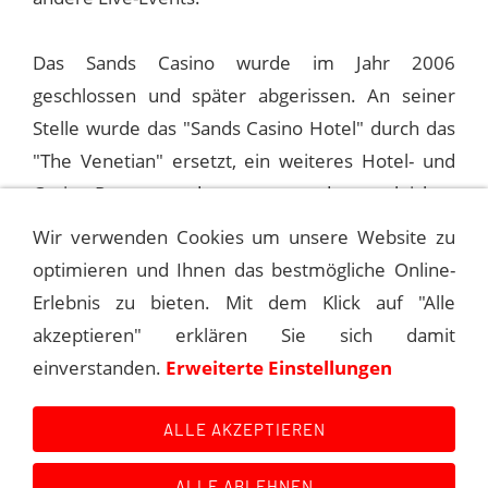
Das Sands Casino wurde im Jahr 2006
geschlossen und später abgerissen. An seiner
Stelle wurde das "Sands Casino Hotel" durch das
"The Venetian" ersetzt, ein weiteres Hotel- und
Casino-Resort, das von der gleichen
Muttergesellschaft betrieben wird.
Wir verwenden Cookies um unsere Website zu
optimieren und Ihnen das bestmögliche Online-
Erlebnis zu bieten. Mit dem Klick auf "Alle
1993-11-11 ATLANTIC CITY, SANDS
akzeptieren" erklären Sie sich damit
einverstanden.
Erweiterte Einstellungen
1993-11-14 ATLANTIC CITY, SANDS
ALLE AKZEPTIEREN
ALLE ABLEHNEN