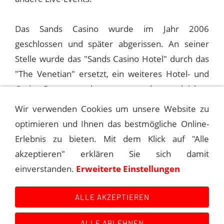
Das Sands Casino wurde im Jahr 2006
geschlossen und später abgerissen. An seiner
Stelle wurde das "Sands Casino Hotel" durch das
"The Venetian" ersetzt, ein weiteres Hotel- und
Casino-Resort, das von der gleichen
Muttergesellschaft betrieben wird.
Wir verwenden Cookies um unsere Website zu
optimieren und Ihnen das bestmögliche Online-
Erlebnis zu bieten. Mit dem Klick auf "Alle
1993-11-10 ATLANTIC CITY, SANDS
akzeptieren" erklären Sie sich damit
einverstanden.
Erweiterte Einstellungen
1993-11-13 ATLANTIC CITY, SANDS
ALLE AKZEPTIEREN
ALLE ABLEHNEN