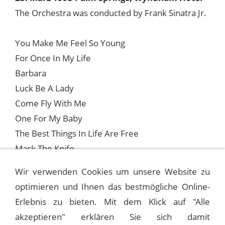
The Orchestra was conducted by Frank Sinatra Jr.
You Make Me Feel So Young
For Once In My Life
Barbara
Luck Be A Lady
Come Fly With Me
One For My Baby
The Best Things In Life Are Free
Mack The Knife
Wir verwenden Cookies um unsere Website zu
optimieren und Ihnen das bestmögliche Online-
1993-03-06 PALM DESERT, MARRIOTT’S
DESERT SPRINGS
Erlebnis zu bieten. Mit dem Klick auf "Alle
akzeptieren" erklären Sie sich damit
1993-04-16 WEST PALM BEACH, KRAVIS