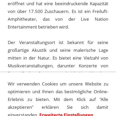
eröffnet und hat eine beeindruckende Kapazität
von über 17.500 Zuschauern. Es ist ein Freiluft-
Amphitheater, das von der Live Nation
Entertainment betrieben wird.
Der Veranstaltungsort ist bekannt für seine
großartige Akustik und seine malerische Lage
mitten in der Natur. Es bietet eine Vielzahl von
Musikveranstaltungen, darunter Konzerte von
Pop-, Rock-, Country- und Hip-Hop-Künstlern
sowie Live-Aufführungen anderer Genres.
Wir verwenden Cookies um unsere Website zu
optimieren und Ihnen das bestmögliche Online-
Erlebnis zu bieten. Mit dem Klick auf "Alle
1988-08-19 CHARLOTTE, COLISEUM
akzeptieren" erklären Sie sich damit
einverstanden.
Erweiterte Einstellungen
1988-08-23 RENO, BALLY’S GRAND