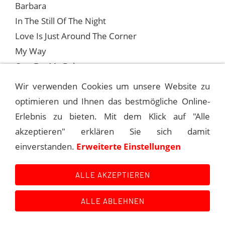
Barbara
In The Still Of The Night
Love Is Just Around The Corner
My Way
One For My Baby
Something
Wir verwenden Cookies um unsere Website zu
optimieren und Ihnen das bestmögliche Online-
Erlebnis zu bieten. Mit dem Klick auf "Alle
1988-01-01 LAS VEGAS, BALLY’S GRAND
akzeptieren" erklären Sie sich damit
einverstanden.
Erweiterte Einstellungen
1988-01-09 BRISBANE, SANCTUARY COVE
ALLE AKZEPTIEREN
ALLE ABLEHNEN
Kontakt
Main Event History
Quellen
Impressum
Datenschutzerklärung
Links