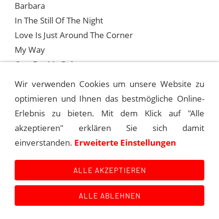
Barbara
In The Still Of The Night
Love Is Just Around The Corner
My Way
One For My Baby
Something
Wir verwenden Cookies um unsere Website zu
optimieren und Ihnen das bestmögliche Online-
Erlebnis zu bieten. Mit dem Klick auf "Alle
FRANK SINATRA - KONZERTE 1988
akzeptieren" erklären Sie sich damit
einverstanden.
Erweiterte Einstellungen
1988-01-02 LAS VEGAS, BALLY’S GRAND
ALLE AKZEPTIEREN
ALLE ABLEHNEN
Kontakt
Main Event History
Quellen
Impressum
Datenschutzerklärung
Links