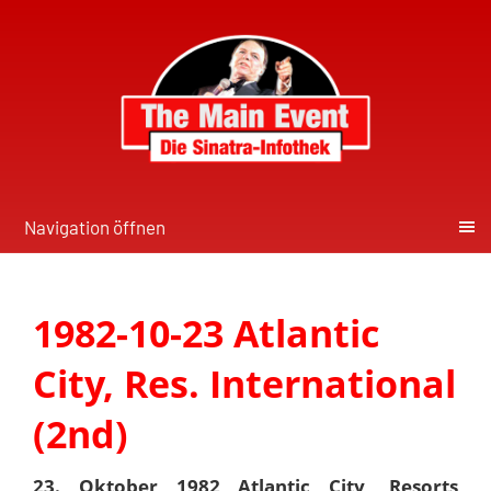
Navigation öffnen
1982-10-23 Atlantic
City, Res. International
(2nd)
23. Oktober 1982 Atlantic City, Resorts