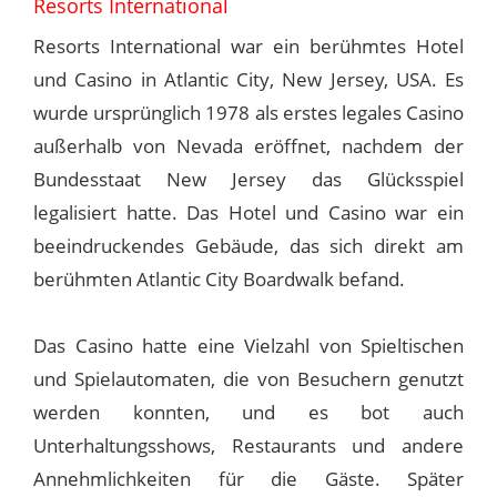
Resorts International
Resorts International war ein berühmtes Hotel
und Casino in Atlantic City, New Jersey, USA. Es
wurde ursprünglich 1978 als erstes legales Casino
außerhalb von Nevada eröffnet, nachdem der
Bundesstaat New Jersey das Glücksspiel
legalisiert hatte. Das Hotel und Casino war ein
beeindruckendes Gebäude, das sich direkt am
berühmten Atlantic City Boardwalk befand.
Das Casino hatte eine Vielzahl von Spieltischen
und Spielautomaten, die von Besuchern genutzt
werden konnten, und es bot auch
Unterhaltungsshows, Restaurants und andere
Annehmlichkeiten für die Gäste. Später