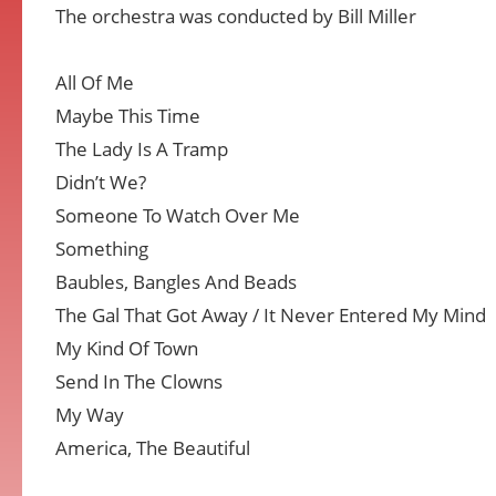
The orchestra was conducted by Bill Miller
All Of Me
Maybe This Time
The Lady Is A Tramp
Didn’t We?
Someone To Watch Over Me
Something
Baubles, Bangles And Beads
The Gal That Got Away / It Never Entered My Mind
My Kind Of Town
Send In The Clowns
My Way
America, The Beautiful