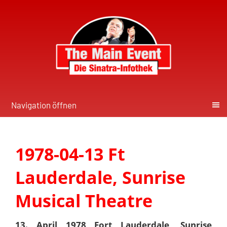
Navigation öffnen
1978-04-13 Ft
Lauderdale, Sunrise
Musical Theatre
13. April 1978 Fort Lauderdale, Sunrise