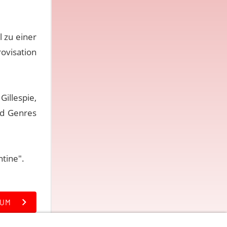
l zu einer
rovisation
illespie,
und Genres
tine".
IUM