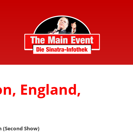
n, England,
m (Second Show)