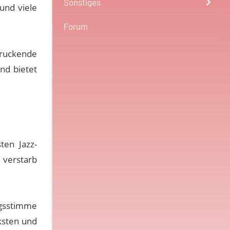
Sonstiges
und viele
Forum
druckende
nd bietet
ten Jazz-
 verstarb
ngsstimme
ksten und