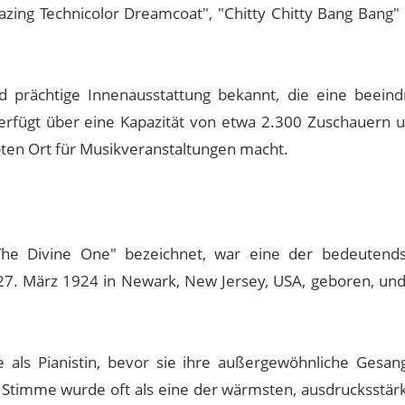
azing Technicolor Dreamcoat", "Chitty Chitty Bang Bang" 
d prächtige Innenausstattung bekannt, die eine beein
 verfügt über eine Kapazität von etwa 2.300 Zuschauern u
bten Ort für Musikveranstaltungen macht.
"The Divine One" bezeichnet, war eine der bedeutends
27. März 1924 in Newark, New Jersey, USA, geboren, und
e als Pianistin, bevor sie ihre außergewöhnliche Gesa
 Stimme wurde oft als eine der wärmsten, ausdrucksstär