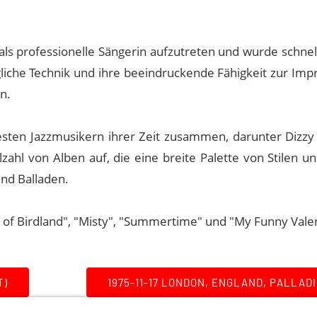
als professionelle Sängerin aufzutreten und wurde schnel
gliche Technik und ihre beeindruckende Fähigkeit zur Imp
n.
sten Jazzmusikern ihrer Zeit zusammen, darunter Dizzy G
lzahl von Alben auf, die eine breite Palette von Stilen 
und Balladen.
 of Birdland", "Misty", "Summertime" und "My Funny Valen
T)
1975-11-17 LONDON, ENGLAND, PALLAD