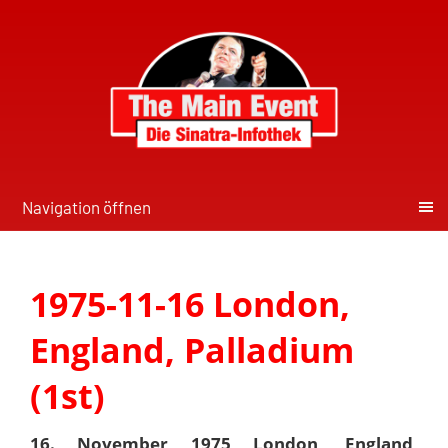
Navigation öffnen
1975-11-16 London,
England, Palladium
(1st)
16. November 1975 London, England,