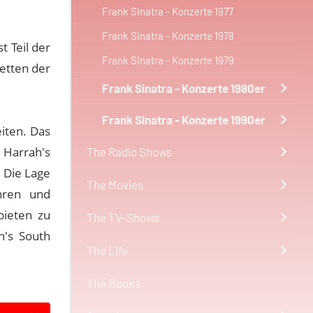
Frank Sinatra - Konzerte 1977
Frank Sinatra - Konzerte 1978
t Teil der
Frank Sinatra - Konzerte 1979
ketten der
Frank Sinatra - Konzerte 1980er
Frank Sinatra - Konzerte 1990er
iten. Das
 Harrah's
The Radio Shows
 Die Lage
The Movies
hren und
bieten zu
The TV-Shows
h's South
The Life
The Books