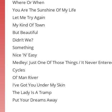
Where Or When
You Are The Sunshine Of My Life
Let Me Try Again
My Kind Of Town
But Beautiful
Didn’t We?
Something
Nice 'N’ Easy
Medley: Just One Of Those Things / It Never Ente
Cycles
Ol’ Man River
I’ve Got You Under My Skin
The Lady Is A Tramp
Put Your Dreams Away