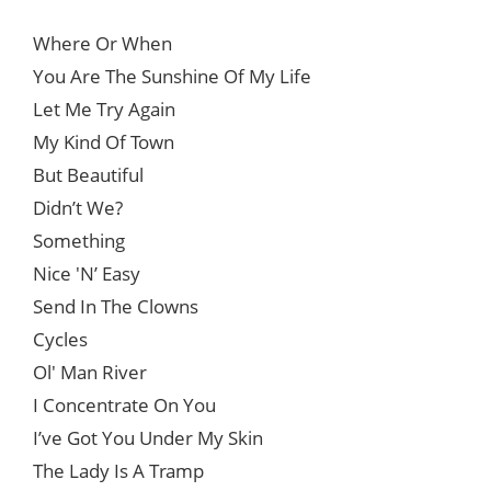
Where Or When
You Are The Sunshine Of My Life
Let Me Try Again
My Kind Of Town
But Beautiful
Didn’t We?
Something
Nice 'N’ Easy
Send In The Clowns
Cycles
Ol' Man River
I Concentrate On You
I’ve Got You Under My Skin
The Lady Is A Tramp