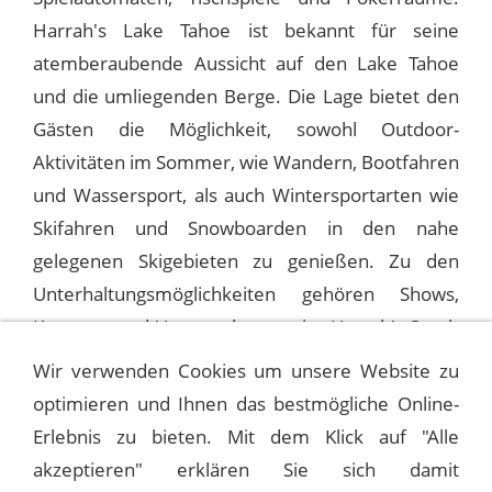
Harrah's Lake Tahoe ist bekannt für seine
atemberaubende Aussicht auf den Lake Tahoe
und die umliegenden Berge. Die Lage bietet den
Gästen die Möglichkeit, sowohl Outdoor-
Aktivitäten im Sommer, wie Wandern, Bootfahren
und Wassersport, als auch Wintersportarten wie
Skifahren und Snowboarden in den nahe
gelegenen Skigebieten zu genießen. Zu den
Unterhaltungsmöglichkeiten gehören Shows,
Konzerte und Veranstaltungen im Harrah's South
Shore Room.
Wir verwenden Cookies um unsere Website zu
optimieren und Ihnen das bestmögliche Online-
Erlebnis zu bieten. Mit dem Klick auf "Alle
1975-08-03 LAKE TAHOE, HARRAH’S
akzeptieren" erklären Sie sich damit