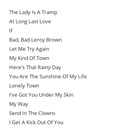
The Lady Is A Tramp
At Long Last Love
If
Bad, Bad Leroy Brown
Let Me Try Again
My Kind Of Town
Here’s That Rainy Day
You Are The Sunshine Of My Life
Lonely Town
I’ve Got You Under My Skin
My Way
Send In The Clowns
I Get A Kick Out Of You