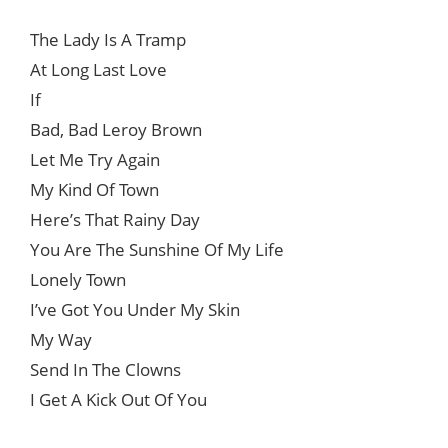
The Lady Is A Tramp
At Long Last Love
If
Bad, Bad Leroy Brown
Let Me Try Again
My Kind Of Town
Here’s That Rainy Day
You Are The Sunshine Of My Life
Lonely Town
I’ve Got You Under My Skin
My Way
Send In The Clowns
I Get A Kick Out Of You