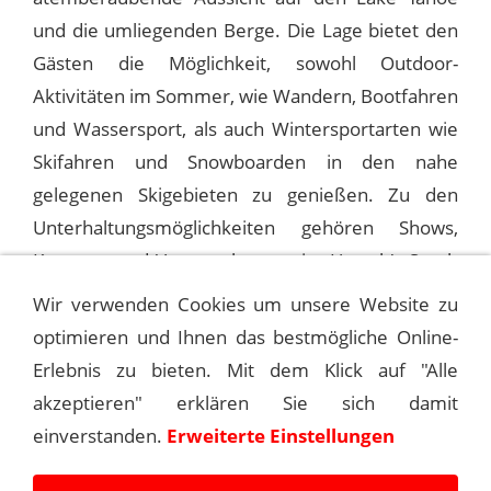
und die umliegenden Berge. Die Lage bietet den
Gästen die Möglichkeit, sowohl Outdoor-
Aktivitäten im Sommer, wie Wandern, Bootfahren
und Wassersport, als auch Wintersportarten wie
Skifahren und Snowboarden in den nahe
gelegenen Skigebieten zu genießen. Zu den
Unterhaltungsmöglichkeiten gehören Shows,
Konzerte und Veranstaltungen im Harrah's South
Shore Room.
Wir verwenden Cookies um unsere Website zu
optimieren und Ihnen das bestmögliche Online-
Erlebnis zu bieten. Mit dem Klick auf "Alle
1975-01-10 LAKE TAHOE, HARRAH’S
akzeptieren" erklären Sie sich damit
einverstanden.
Erweiterte Einstellungen
1975-01-12 LAKE TAHOE, HARRAH’S