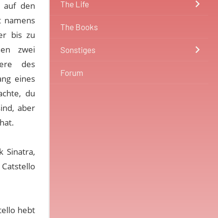
The Life
 auf den
at namens
The Books
r bis zu
chen zwei
Sonstiges
ere des
Forum
ang eines
achte, du
ind, aber
hat.
 Sinatra,
Catstello
tello hebt