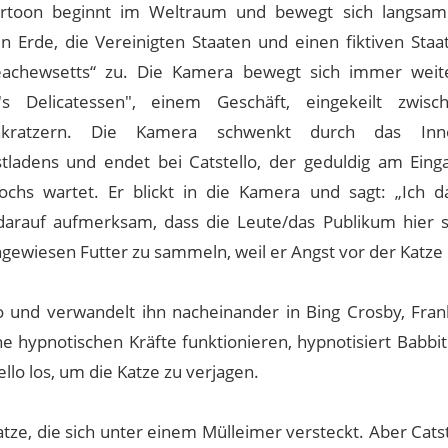
rtoon beginnt im Weltraum und bewegt sich langsam
n Erde, die Vereinigten Staaten und einen fiktiven Sta
achewsetts“ zu. Die Kamera bewegt sich immer weite
r's Delicatessen", einem Geschäft, eingekeilt zwis
nkratzern. Die Kamera schwenkt durch das Inn
stladens und endet bei Catstello, der geduldig am Eing
ochs wartet. Er blickt in die Kamera und sagt: „Ich d
arauf aufmerksam, dass die Leute/das Publikum hier s
angewiesen Futter zu sammeln, weil er Angst vor der Katze 
lo und verwandelt ihn nacheinander in Bing Crosby, Frank
 hypnotischen Kräfte funktionieren, hypnotisiert Babbit 
ello los, um die Katze zu verjagen.
atze, die sich unter einem Mülleimer versteckt. Aber Cats