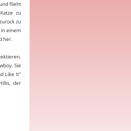
und flieht
 Katze zu
zurück zu
l in einem
d her.
lektieren.
wboy. Sie
 Like It"
llis, der