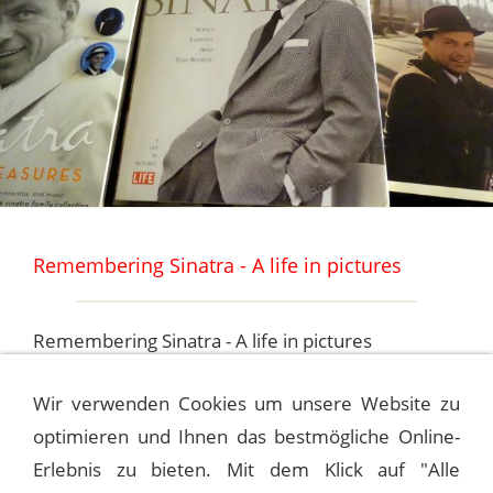
Remembering Sinatra - A life in pictures
Remembering Sinatra - A life in pictures
with farewell from Tony Bennett
Wir verwenden Cookies um unsere Website zu
optimieren und Ihnen das bestmögliche Online-
FRANK SINATRA - AN AMERICAN
Erlebnis zu bieten. Mit dem Klick auf "Alle
LEGEND