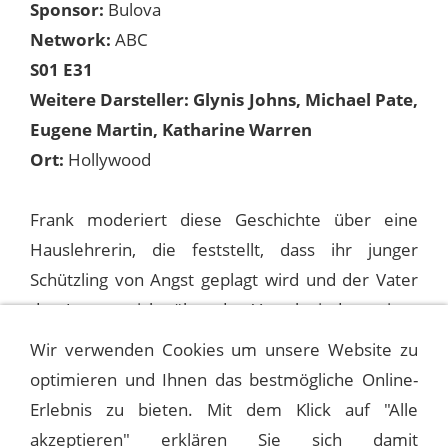
Sponsor:
Bulova
Network:
ABC
S01 E31
Weitere Darsteller: Glynis Johns, Michael Pate,
Eugene Martin, Katharine Warren
Ort:
Hollywood
Frank moderiert diese Geschichte über eine
Hauslehrerin, die feststellt, dass ihr junger
Schützling von Angst geplagt wird und der Vater
des Jungen nicht über das Verschwinden seiner
Frau sprechen will.
Wir verwenden Cookies um unsere Website zu
optimieren und Ihnen das bestmögliche Online-
Erlebnis zu bieten. Mit dem Klick auf "Alle
1958-05-23 THE FRANK SINATRA SHOW
akzeptieren" erklären Sie sich damit