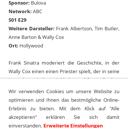
Sponsor:
Bulova
Network:
ABC
S01 E29
Weitere Darsteller:
Frank Albertson, Tim Butler,
Anne Barton & Wally Cox
Ort:
Hollywood
Frank Sinatra moderiert die Geschichte, in der
Wally Cox einen einen Priester spielt, der in seine
Jugendgemeinde zurückkehrt und feststellt, dass
die Kirche dringend renoviert werden muss.
Wir verwenden Cookies um unsere Website zu
optimieren und Ihnen das bestmögliche Online-
Erlebnis zu bieten. Mit dem Klick auf "Alle
1958-05-09 THE FRANK SINATRA SHOW
akzeptieren" erklären Sie sich damit
einverstanden.
Erweiterte Einstellungen
1958-05-23 THE FRANK SINATRA SHOW