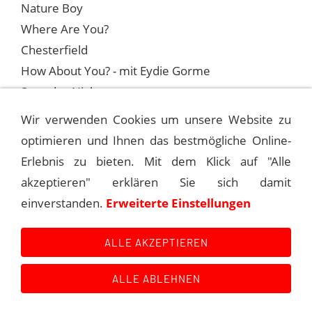
Nature Boy
Where Are You?
Chesterfield
How About You? - mit Eydie Gorme
Saturday Night
Put Your Dreams Away
Wir verwenden Cookies um unsere Website zu
optimieren und Ihnen das bestmögliche Online-
Erlebnis zu bieten. Mit dem Klick auf "Alle
1958-03-07 THE FRANK SINATRA SHOW
akzeptieren" erklären Sie sich damit
einverstanden.
Erweiterte Einstellungen
1958-03-21 THE FRANK SINATRA SHOW
ALLE AKZEPTIEREN
ALLE ABLEHNEN
Kontakt
Main Event History
Quellen
Impressum
Datenschutzerklärung
Links