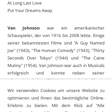
At Long Last Love
Put Your Dreams Away
Van Johnson
war ein amerikanischer
Schauspieler, der von 1916 bis 2008 lebte. Einige
seiner bekanntesten Filme sind "A Guy Named
Joe" (1943), "The Human Comedy" (1943), "Thirty
Seconds Over Tokyo" (1944) und "The Caine
Mutiny" (1954). Van Johnson war auch in Musicals
erfolgreich und konnte neben seiner
schauspielerischen Fähigkeiten auch als Sänger
und Tänzer überzeugen.
Wir verwenden Cookies um unsere Website zu
optimieren und Ihnen das bestmögliche Online-
Erlebnis zu bieten. Mit dem Klick auf "Alle
1958-02-21 THE FRANK SINATRA SHOW